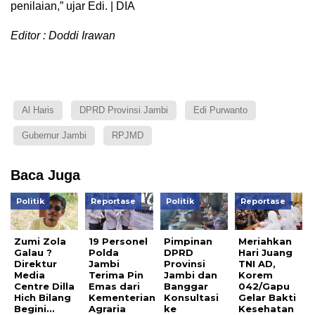
penilaian,” ujar Edi. | DIA
Editor : Doddi Irawan
Al Haris
DPRD Provinsi Jambi
Edi Purwanto
Gubernur Jambi
RPJMD
Baca Juga
Politik
Reportase
Politik
Reportase
Zumi Zola
19 Personel
Pimpinan
Meriahkan
Galau ?
Polda
DPRD
Hari Juang
Direktur
Jambi
Provinsi
TNI AD,
Media
Terima Pin
Jambi dan
Korem
Centre Dilla
Emas dari
Banggar
042/Gapu
Hich Bilang
Kementerian
Konsultasi
Gelar Bakti
Begini…
Agraria
ke
Kesehatan