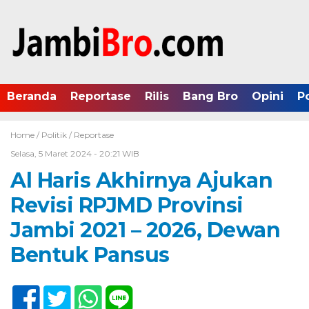
Beranda
Reportase
Rilis
Bang Bro
Opini
P
Home /
Politik
/
Reportase
Selasa, 5 Maret 2024 - 20:21 WIB
Al Haris Akhirnya Ajukan
Revisi RPJMD Provinsi
Jambi 2021 – 2026, Dewan
Bentuk Pansus