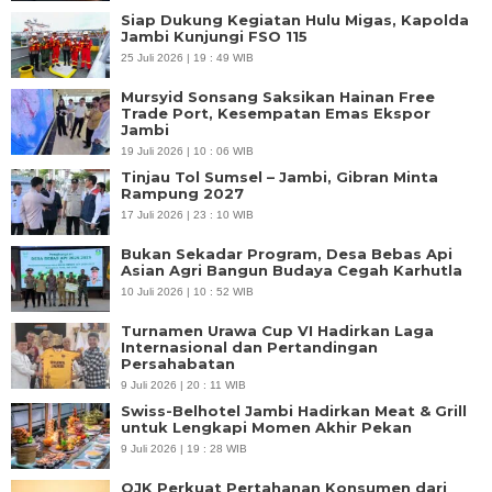
Siap Dukung Kegiatan Hulu Migas, Kapolda
Jambi Kunjungi FSO 115
25 Juli 2026 | 19 : 49 WIB
Mursyid Sonsang Saksikan Hainan Free
Trade Port, Kesempatan Emas Ekspor
Jambi
19 Juli 2026 | 10 : 06 WIB
Tinjau Tol Sumsel – Jambi, Gibran Minta
Rampung 2027
17 Juli 2026 | 23 : 10 WIB
Bukan Sekadar Program, Desa Bebas Api
Asian Agri Bangun Budaya Cegah Karhutla
10 Juli 2026 | 10 : 52 WIB
Turnamen Urawa Cup VI Hadirkan Laga
Internasional dan Pertandingan
Persahabatan
9 Juli 2026 | 20 : 11 WIB
Swiss-Belhotel Jambi Hadirkan Meat & Grill
untuk Lengkapi Momen Akhir Pekan
9 Juli 2026 | 19 : 28 WIB
OJK Perkuat Pertahanan Konsumen dari