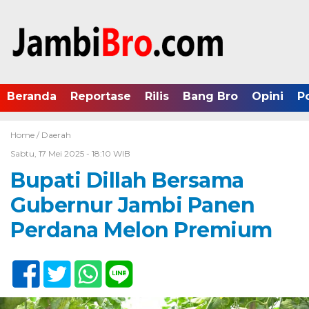
Beranda
Reportase
Rilis
Bang Bro
Opini
P
Home /
Daerah
Sabtu, 17 Mei 2025 - 18:10 WIB
Bupati Dillah Bersama
Gubernur Jambi Panen
Perdana Melon Premium