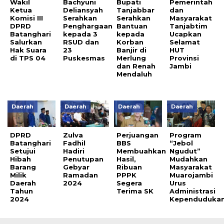
Wakil
Bachyuni
Bupati
Pemerintah
Ketua
Deliansyah
Tanjabbar
dan
Komisi III
Serahkan
Serahkan
Masyarakat
DPRD
Penghargaan
Bantuan
Tanjabtim
Batanghari
kepada 3
kepada
Ucapkan
Salurkan
RSUD dan
Korban
Selamat
Hak Suara
23
Banjir di
HUT
di TPS 04
Puskesmas
Merlung
Provinsi
dan Renah
Jambi
Mendaluh
Daerah
Daerah
Daerah
Daerah
DPRD
Zulva
Perjuangan
Program
Batanghari
Fadhil
BBS
“Jebol
Setujui
Hadiri
Membuahkan
Ngudut”
Hibah
Penutupan
Hasil,
Mudahkan
Barang
Gebyar
Ribuan
Masyarakat
Milik
Ramadan
PPPK
Muarojambi
Daerah
2024
Segera
Urus
Tahun
Terima SK
Administrasi
2024
Kependuduka