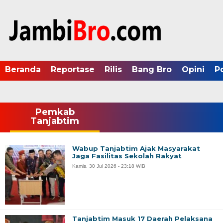
Beranda
Reportase
Rilis
Bang Bro
Opini
P
Pemkab
Tanjabtim
Wabup Tanjabtim Ajak Masyarakat
Jaga Fasilitas Sekolah Rakyat
Kamis, 30 Jul 2026 - 23:18 WIB
Tanjabtim Masuk 17 Daerah Pelaksana