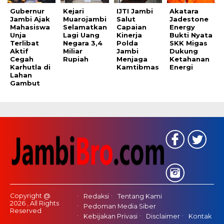
Gubernur
Kejari
IJTI Jambi
Akatara
Jambi Ajak
Muarojambi
Salut
Jadestone
Mahasiswa
Selamatkan
Capaian
Energy
Unja
Lagi Uang
Kinerja
Bukti Nyata
Terlibat
Negara 3,4
Polda
SKK Migas
Aktif
Miliar
Jambi
Dukung
Cegah
Rupiah
Menjaga
Ketahanan
Karhutla di
Kamtibmas
Energi
Lahan
Gambut
Copyright @
Redaksi
Tentang Kami
2026 , All Rights
Pedoman Media Siber
Reserved
Kebijakan Privasi
Disclaimer
Kontak