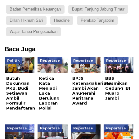
Badan Pemeriksa Keuangan
Bupati Tanjung Jabung Timur
Dillah Hikmah Sari
Headline
Pemkab Tanjabtim
Wajar Tanpa Pengecualian
Baca Juga
Politik
Reportase
Reportase
Reportase
Butuh
Ketika
BPJS
BBS
Dukungan
Kata
Ketenagakerjaan
Resmikan
PKB, Budi
Menjadi
Jambi Akan
Gedung IBI
Setiawan
Luka
Anugerahi
Muaro
Ambil
Berujung
Paritrana
Jambi
Formulir
Laporan
Award
Pendaftaran
Polisi
Reportase
Reportase
Reportase
Reportase