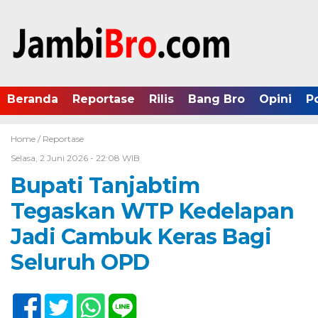
Beranda
Reportase
Rilis
Bang Bro
Opini
P
Home /
Reportase
Selasa, 2 Juni 2026 - 22:08 WIB
Bupati Tanjabtim
Tegaskan WTP Kedelapan
Jadi Cambuk Keras Bagi
Seluruh OPD