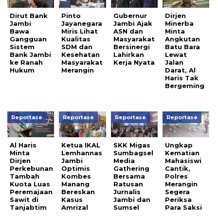
Dirut Bank
Pinto
Gubernur
Dirjen
Jambi
Jayanegara
Jambi Ajak
Minerba
Bawa
Miris Lihat
ASN dan
Minta
Gangguan
Kualitas
Masyarakat
Angkutan
Sistem
SDM dan
Bersinergi
Batu Bara
Bank Jambi
Kesehatan
Lahirkan
Lewat
ke Ranah
Masyarakat
Kerja Nyata
Jalan
Hukum
Merangin
Darat, Al
Haris Tak
Bergeming
Reportase
Reportase
Reportase
Reportase
Al Haris
Ketua IKAL
SKK Migas
Ungkap
Minta
Lemhannas
Sumbagsel
Kematian
Dirjen
Jambi
Media
Mahasiswi
Perkebunan
Optimis
Gathering
Cantik,
Tambah
Kombes
Bersama
Polres
Kuota Luas
Manang
Ratusan
Merangin
Peremajaan
Bereskan
Jurnalis
Segera
Sawit di
Kasus
Jambi dan
Periksa
Tanjabtim
Amrizal
Sumsel
Para Saksi