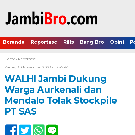
Beranda
Reportase
Rilis
Bang Bro
Opini
P
Home /
Reportase
Kamis, 30 November 2023 - 13:45 WIB
WALHI Jambi Dukung
Warga Aurkenali dan
Mendalo Tolak Stockpile
PT SAS