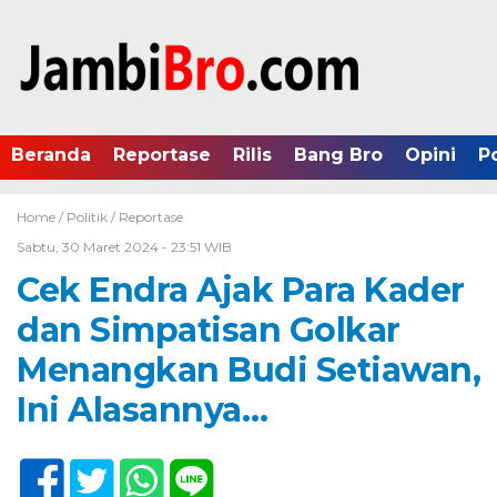
Beranda
Reportase
Rilis
Bang Bro
Opini
P
Home /
Politik
/
Reportase
Sabtu, 30 Maret 2024 - 23:51 WIB
Cek Endra Ajak Para Kader
dan Simpatisan Golkar
Menangkan Budi Setiawan,
Ini Alasannya…