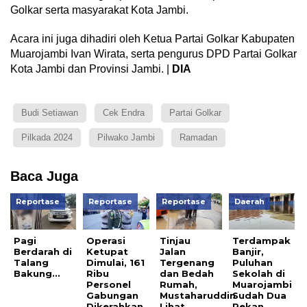
Golkar serta masyarakat Kota Jambi.
Acara ini juga dihadiri oleh Ketua Partai Golkar Kabupaten
Muarojambi Ivan Wirata, serta pengurus DPD Partai Golkar
Kota Jambi dan Provinsi Jambi. |
DIA
Budi Setiawan
Cek Endra
Partai Golkar
Pilkada 2024
Pilwako Jambi
Ramadan
Baca Juga
Reportase
Reportase
Reportase
Daerah
Pagi
Operasi
Tinjau
Terdampak
Berdarah di
Ketupat
Jalan
Banjir,
Talang
Dimulai, 161
Tergenang
Puluhan
Bakung…
Ribu
dan Bedah
Sekolah di
Personel
Rumah,
Muarojambi
Gabungan
Mustaharuddin
Sudah Dua
Dikerahkan
Lihat
Pekan