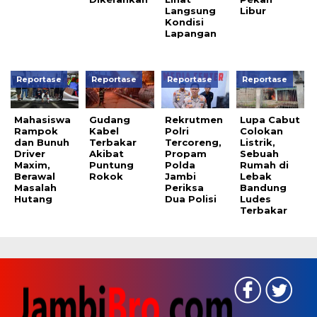
Langsung
Libur
Kondisi
Lapangan
Reportase
Reportase
Reportase
Reportase
Mahasiswa
Gudang
Rekrutmen
Lupa Cabut
Rampok
Kabel
Polri
Colokan
dan Bunuh
Terbakar
Tercoreng,
Listrik,
Driver
Akibat
Propam
Sebuah
Maxim,
Puntung
Polda
Rumah di
Berawal
Rokok
Jambi
Lebak
Masalah
Periksa
Bandung
Hutang
Dua Polisi
Ludes
Terbakar