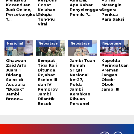
Kecanduan
Cepat
Apa Kabar
Merangin
Judi Online,
Keluhan
Penyelenggara
Segera
Persekongkolankah
Tanpa
Pemilu ?…
Periksa
?…
Tunggu
Para Saksi
Viral
Nasional
Reportase
Reportase
Reportase
Ghazwan
Sempat
Jambi Tuan
Kapolda
Zaid Arfa
Tiga Kali
Rumah
Peringatkan
Juara 1
Ditunda,
STQH
Preman
Bidang
Pejabat
Nasional
Jangan
Sains di
Eselon III
ke-27,
Obok-
Australia,
dan IV
Polda
Obok
“Budak”
Pemprov
Jambi
Jambi !!!
Jambi
Jambi
Kerahkan
Brooo…
Dilantik
Ribuan
Besok
Personel