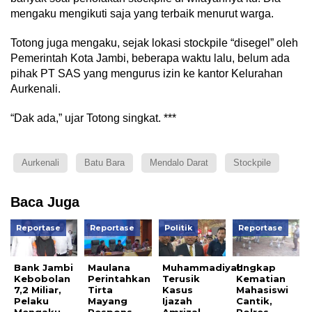
mengaku mengikuti saja yang terbaik menurut warga.
Totong juga mengaku, sejak lokasi stockpile “disegel” oleh
Pemerintah Kota Jambi, beberapa waktu lalu, belum ada
pihak PT SAS yang mengurus izin ke kantor Kelurahan
Aurkenali.
“Dak ada,” ujar Totong singkat. ***
Aurkenali
Batu Bara
Mendalo Darat
Stockpile
Baca Juga
Reportase
Reportase
Politik
Reportase
Bank Jambi
Maulana
Muhammadiyah
Ungkap
Kebobolan
Perintahkan
Terusik
Kematian
7,2 Miliar,
Tirta
Kasus
Mahasiswi
Pelaku
Mayang
Ijazah
Cantik,
Mengaku
Respons
Amrizal,
Polres