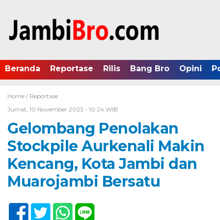
Beranda
Reportase
Rilis
Bang Bro
Opini
P
Home /
Reportase
Jumat, 10 November 2023 - 10:24 WIB
Gelombang Penolakan
Stockpile Aurkenali Makin
Kencang, Kota Jambi dan
Muarojambi Bersatu