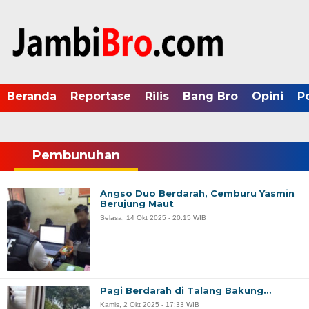
Beranda
Reportase
Rilis
Bang Bro
Opini
P
Pembunuhan
Angso Duo Berdarah, Cemburu Yasmin
Berujung Maut
Selasa, 14 Okt 2025 - 20:15 WIB
Pagi Berdarah di Talang Bakung…
Kamis, 2 Okt 2025 - 17:33 WIB