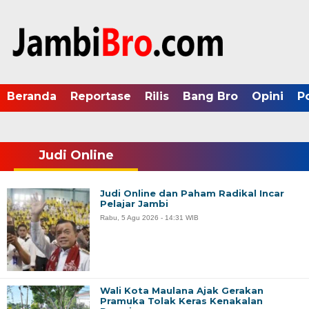
Beranda
Reportase
Rilis
Bang Bro
Opini
P
Judi Online
Judi Online dan Paham Radikal Incar
Pelajar Jambi
Rabu, 5 Agu 2026 - 14:31 WIB
Wali Kota Maulana Ajak Gerakan
Pramuka Tolak Keras Kenakalan