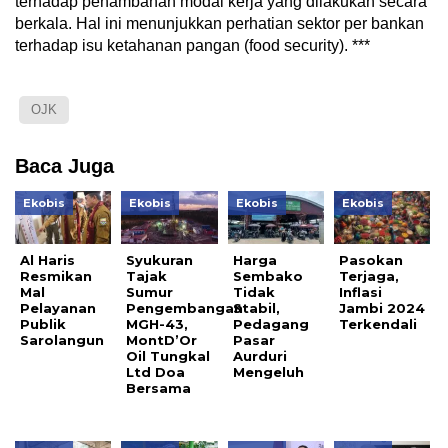
terhadap penambahan modal kerja yang dilakukan secara
berkala. Hal ini menunjukkan perhatian sektor per bankan
terhadap isu ketahanan pangan (food security). ***
OJK
Baca Juga
Ekobis
Ekobis
Ekobis
Ekobis
Al Haris
Syukuran
Harga
Pasokan
Resmikan
Tajak
Sembako
Terjaga,
Mal
Sumur
Tidak
Inflasi
Pelayanan
Pengembangan
Stabil,
Jambi 2024
Publik
MGH-43,
Pedagang
Terkendali
Sarolangun
MontD’Or
Pasar
Oil Tungkal
Aurduri
Ltd Doa
Mengeluh
Bersama