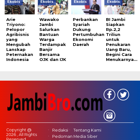
Ekobis
Ekobis
Ekobis
Ekobis
Arie
Wawako
Perbankan
BI Jambi
Triyono:
Jambi
Syariah
Siapkan
Pelopor
Salurkan
Dukung
Rp.2,2
Agribisnis
Bantuan
Pertumbuhan
Triliun
yang
Warga
Ekonomi
untuk
Mengubah
Terdampak
Daerah
Penukaran
Lanskap
Banjir
Uang Baru,
Peternakan
Bersama
Begini Cara
Indonesia
OJK dan IJK
Menukarnya…
Copyright @
Redaksi
Tentang Kami
2026 , All Rights
Pedoman Media Siber
Reserved