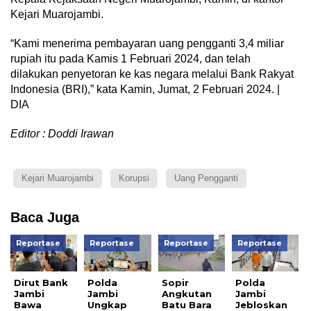
Kejari Muarojambi.
“Kami menerima pembayaran uang pengganti 3,4 miliar
rupiah itu pada Kamis 1 Februari 2024, dan telah
dilakukan penyetoran ke kas negara melalui Bank Rakyat
Indonesia (BRI),” kata Kamin, Jumat, 2 Februari 2024. |
DIA
Editor : Doddi Irawan
Kejari Muarojambi
Korupsi
Uang Pengganti
Baca Juga
Reportase
Reportase
Reportase
Reportase
Dirut Bank
Polda
Sopir
Polda
Jambi
Jambi
Angkutan
Jambi
Bawa
Ungkap
Batu Bara
Jebloskan