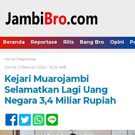
Beranda
Reportase
Rilis
Bang Bro
Opini
P
Home /
Reportase
Jumat, 2 Februari 2024 - 13:22 WIB
Kejari Muarojambi
Selamatkan Lagi Uang
Negara 3,4 Miliar Rupiah