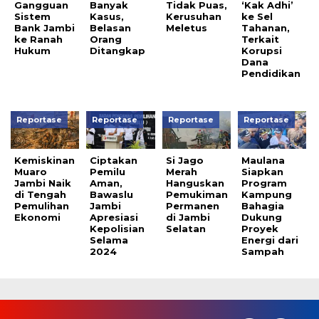
Gangguan
Banyak
Tidak Puas,
‘Kak Adhi’
Sistem
Kasus,
Kerusuhan
ke Sel
Bank Jambi
Belasan
Meletus
Tahanan,
ke Ranah
Orang
Terkait
Hukum
Ditangkap
Korupsi
Dana
Pendidikan
Reportase
Reportase
Reportase
Reportase
Kemiskinan
Ciptakan
Si Jago
Maulana
Muaro
Pemilu
Merah
Siapkan
Jambi Naik
Aman,
Hanguskan
Program
di Tengah
Bawaslu
Pemukiman
Kampung
Pemulihan
Jambi
Permanen
Bahagia
Ekonomi
Apresiasi
di Jambi
Dukung
Kepolisian
Selatan
Proyek
Selama
Energi dari
2024
Sampah