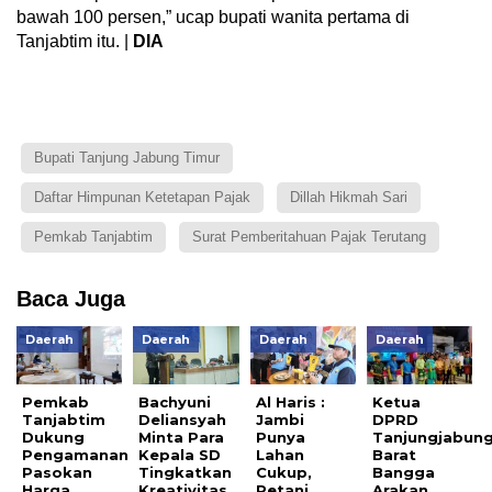
bawah 100 persen,” ucap bupati wanita pertama di
Tanjabtim itu. |
DIA
Bupati Tanjung Jabung Timur
Daftar Himpunan Ketetapan Pajak
Dillah Hikmah Sari
Pemkab Tanjabtim
Surat Pemberitahuan Pajak Terutang
Baca Juga
Daerah
Daerah
Daerah
Daerah
Pemkab
Bachyuni
Al Haris :
Ketua
Tanjabtim
Deliansyah
Jambi
DPRD
Dukung
Minta Para
Punya
Tanjungjabun
Pengamanan
Kepala SD
Lahan
Barat
Pasokan
Tingkatkan
Cukup,
Bangga
Harga
Kreativitas
Petani
Arakan