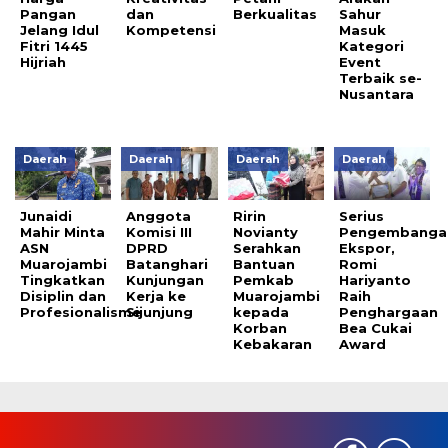
Pangan
dan
Berkualitas
Sahur
Jelang Idul
Kompetensi
Masuk
Fitri 1445
Kategori
Hijriah
Event
Terbaik se-
Nusantara
Daerah
Daerah
Daerah
Daerah
Junaidi
Anggota
Ririn
Serius
Mahir Minta
Komisi III
Novianty
Pengembanga
ASN
DPRD
Serahkan
Ekspor,
Muarojambi
Batanghari
Bantuan
Romi
Tingkatkan
Kunjungan
Pemkab
Hariyanto
Disiplin dan
Kerja ke
Muarojambi
Raih
Profesionalisme
Sijunjung
kepada
Penghargaan
Korban
Bea Cukai
Kebakaran
Award