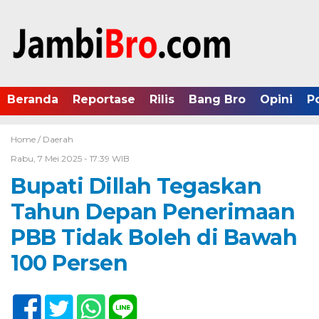
Beranda
Reportase
Rilis
Bang Bro
Opini
P
Home /
Daerah
Rabu, 7 Mei 2025 - 17:39 WIB
Bupati Dillah Tegaskan
Tahun Depan Penerimaan
PBB Tidak Boleh di Bawah
100 Persen