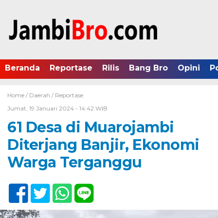
Beranda
Reportase
Rilis
Bang Bro
Opini
P
Home /
Daerah
/
Reportase
Jumat, 19 Januari 2024 - 14:42 WIB
61 Desa di Muarojambi
Diterjang Banjir, Ekonomi
Warga Terganggu