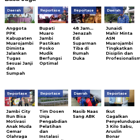
Daerah
Reportase
Reportase
Daerah
Anggota
Bupati
48 Jam…
Junaidi
PPK
Muaro
Jenazah
Mahir Minta
Kabupaten
Jambi
Edi
ASN
Muarojambi
Pastikan
Suparman
Muarojambi
Diminta
Posko
Tiba di
Tingkatkan
Jalankan
Mudik
Rumah
Disiplin dan
Tugas
Berfungsi
Duka
Profesionalis
Sesuai Janji
Optimal
dan
Sumpah
Reportase
Reportase
Daerah
Reportase
Jambi City
Tim Dosen
Nasib Naas
Ikut
Run Bisa
Unja
Sang ABK
Gagalkan
Motivasi
Pengabdian
Penyelundupa
Anak Muda
Pelatihan
3 Kilo Sabu,
Gemar
dan
Aruslin
Olahraga
Instalasi
Bonar