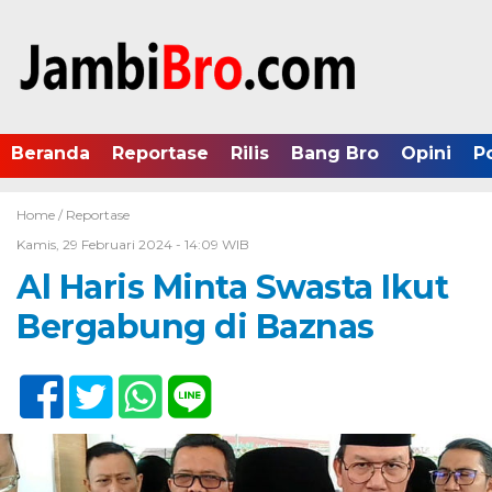
Beranda
Reportase
Rilis
Bang Bro
Opini
P
Home /
Reportase
Kamis, 29 Februari 2024 - 14:09 WIB
Al Haris Minta Swasta Ikut
Bergabung di Baznas