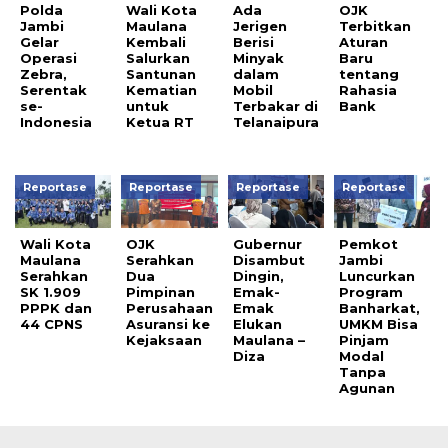
Polda
Wali Kota
Ada
OJK
Jambi
Maulana
Jerigen
Terbitkan
Gelar
Kembali
Berisi
Aturan
Operasi
Salurkan
Minyak
Baru
Zebra,
Santunan
dalam
tentang
Serentak
Kematian
Mobil
Rahasia
se-
untuk
Terbakar di
Bank
Indonesia
Ketua RT
Telanaipura
Reportase
Reportase
Reportase
Reportase
Wali Kota
OJK
Gubernur
Pemkot
Maulana
Serahkan
Disambut
Jambi
Serahkan
Dua
Dingin,
Luncurkan
SK 1.909
Pimpinan
Emak-
Program
PPPK dan
Perusahaan
Emak
Banharkat,
44 CPNS
Asuransi ke
Elukan
UMKM Bisa
Kejaksaan
Maulana –
Pinjam
Diza
Modal
Tanpa
Agunan