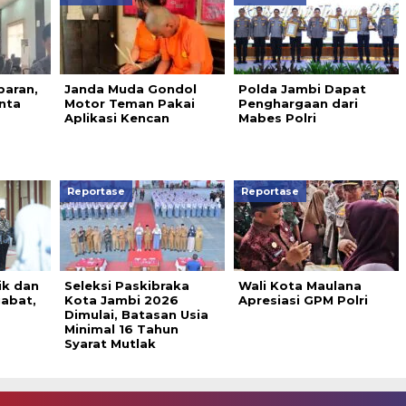
baran,
Janda Muda Gondol
Polda Jambi Dapat
nta
Motor Teman Pakai
Penghargaan dari
Aplikasi Kencan
Mabes Polri
Reportase
Reportase
ik dan
Seleksi Paskibraka
Wali Kota Maulana
abat,
Kota Jambi 2026
Apresiasi GPM Polri
Dimulai, Batasan Usia
Minimal 16 Tahun
Syarat Mutlak