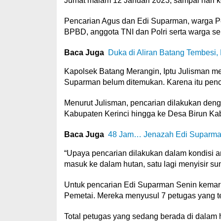
Jumat malam 12 Januari 2023, sampai hari 
Pencarian Agus dan Edi Suparman, warga Pes
BPBD, anggota TNI dan Polri serta warga seki
Baca Juga
Duka di Aliran Batang Tembesi, L
Kapolsek Batang Merangin, Iptu Julisman me
Suparman belum ditemukan. Karena itu penca
Menurut Julisman, pencarian dilakukan den
Kabupaten Kerinci hingga ke Desa Birun Ka
Baca Juga
48 Jam… Jenazah Edi Suparma
“Upaya pencarian dilakukan dalam kondisi ar
masuk ke dalam hutan, satu lagi menyisir sun
Untuk pencarian Edi Suparman Senin kemari
Pemetai. Mereka menyusul 7 petugas yang te
Total petugas yang sedang berada di dalam h