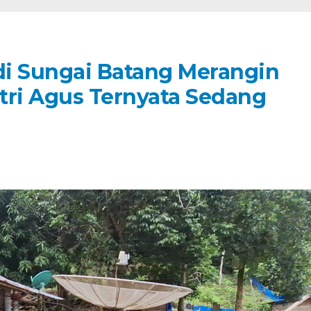
i Sungai Batang Merangin
tri Agus Ternyata Sedang