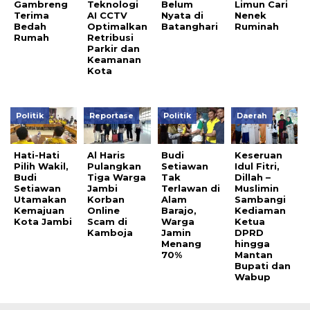
Gambreng
Teknologi
Belum
Limun Cari
Terima
AI CCTV
Nyata di
Nenek
Bedah
Optimalkan
Batanghari
Ruminah
Rumah
Retribusi
Parkir dan
Keamanan
Kota
Politik
Reportase
Politik
Daerah
Hati-Hati
Al Haris
Budi
Keseruan
Pilih Wakil,
Pulangkan
Setiawan
Idul Fitri,
Budi
Tiga Warga
Tak
Dillah –
Setiawan
Jambi
Terlawan di
Muslimin
Utamakan
Korban
Alam
Sambangi
Kemajuan
Online
Barajo,
Kediaman
Kota Jambi
Scam di
Warga
Ketua
Kamboja
Jamin
DPRD
Menang
hingga
70%
Mantan
Bupati dan
Wabup