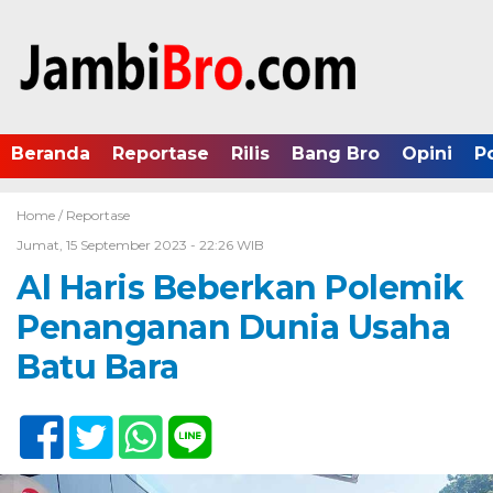
Beranda
Reportase
Rilis
Bang Bro
Opini
P
Home /
Reportase
Jumat, 15 September 2023 - 22:26 WIB
Al Haris Beberkan Polemik
Penanganan Dunia Usaha
Batu Bara