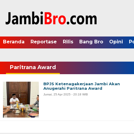
Beranda
Reportase
Rilis
Bang Bro
Opini
P
Paritrana Award
BPJS Ketenagakerjaan Jambi Akan
Anugerahi Paritrana Award
Jumat, 25 Apr 2025 - 20:18 WIB