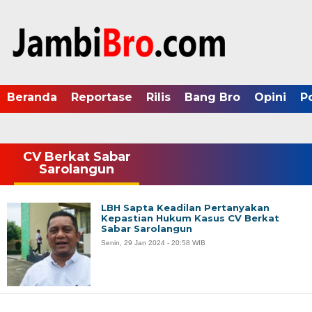
Beranda
Reportase
Rilis
Bang Bro
Opini
P
CV Berkat Sabar
Sarolangun
LBH Sapta Keadilan Pertanyakan
Kepastian Hukum Kasus CV Berkat
Sabar Sarolangun
Senin, 29 Jan 2024 - 20:58 WIB