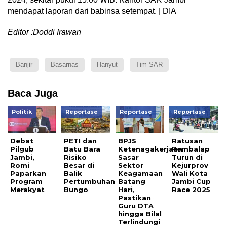
mendapat laporan dari babinsa setempat. | DIA
Editor :Doddi Irawan
Banjir
Basarnas
Hanyut
Tim SAR
Baca Juga
Politik
Reportase
Reportase
Reportase
Debat
PETI dan
BPJS
Ratusan
Pilgub
Batu Bara
Ketenagakerjaan
Pembalap
Jambi,
Risiko
Sasar
Turun di
Romi
Besar di
Sektor
Kejurprov
Paparkan
Balik
Keagamaan
Wali Kota
Program
Pertumbuhan
Batang
Jambi Cup
Merakyat
Bungo
Hari,
Race 2025
Pastikan
Guru DTA
hingga Bilal
Terlindungi