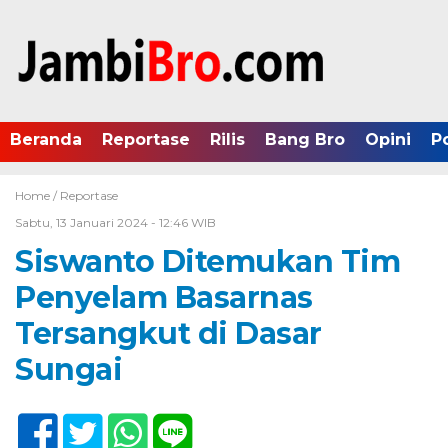
Beranda
Reportase
Rilis
Bang Bro
Opini
P
Home /
Reportase
Sabtu, 13 Januari 2024 - 12:46 WIB
Siswanto Ditemukan Tim
Penyelam Basarnas
Tersangkut di Dasar
Sungai