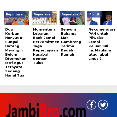
Reportase
Reportase
Reportase
Politik
Dua
Momentum
Senyum
Rekomendasi
Korban
Lebaran,
Bahagia
PAN untuk
Hanyut di
Bank Jambi
Mak
Pilwako
Sungai
Berkomitmen
Gambreng
Jambi
Batang
Jaga
Terima
Keluar Juli
Merangin
Kepercayaan
Bedah
Ini. Maulana
Belum
Nasabah
Rumah
atau Iqbal
Ditemukan,
dengan
Linus ?…
Istri Agus
Tulus
Ternyata
Sedang
Hamil Tua