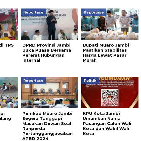
Reportase
Reportase
di TPS
DPRD Provinsi Jambi
Bupati Muaro Jambi
Buka Puasa Bersama
Pastikan Stabilitas
Pererat Hubungan
Harga Lewat Pasar
Internal
Murah
Reportase
Politik
bi
Pemkab Muaro Jambi
KPU Kota Jambi
ulang
Segera Tanggapi
Umumkan Nama
Masukan Dewan Soal
Pasangan Calon Wali
Ranperda
Kota dan Wakil Wali
Pertanggungjawaban
Kota
APBD 2024