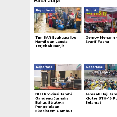
Baca Juga
Reportase
Politik
Tim SAR Evakuasi Ibu
Gemoy Menang 
Hamil dan Lansia
Syarif Fasha
Terjebak Banjir
Reportase
Reportase
DLH Provinsi Jambi
Jemaah Haji Jam
Gandeng Jurnalis
Kloter BTH-13 P
Bahas Strategi
Selamat
Pengelolaan
Ekosistem Gambut