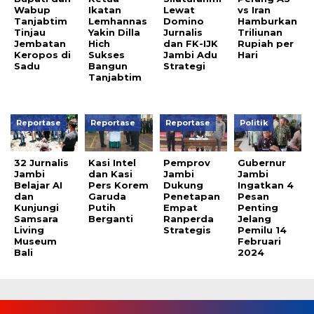
Wabup
Ikatan
Lewat
vs Iran
Tanjabtim
Lemhannas
Domino
Hamburkan
Tinjau
Yakin Dilla
Jurnalis
Triliunan
Jembatan
Hich
dan FK-IJK
Rupiah per
Keropos di
Sukses
Jambi Adu
Hari
Sadu
Bangun
Strategi
Tanjabtim
Reportase
Reportase
Reportase
Politik
32 Jurnalis
Kasi Intel
Pemprov
Gubernur
Jambi
dan Kasi
Jambi
Jambi
Belajar AI
Pers Korem
Dukung
Ingatkan 4
dan
Garuda
Penetapan
Pesan
Kunjungi
Putih
Empat
Penting
Samsara
Berganti
Ranperda
Jelang
Living
Strategis
Pemilu 14
Museum
Februari
Bali
2024