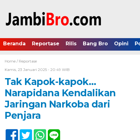
Beranda
Reportase
Rilis
Bang Bro
Opini
P
Home /
Reportase
Kamis, 23 Januari 2025 - 20:49 WIB
Tak Kapok-kapok…
Narapidana Kendalikan
Jaringan Narkoba dari
Penjara