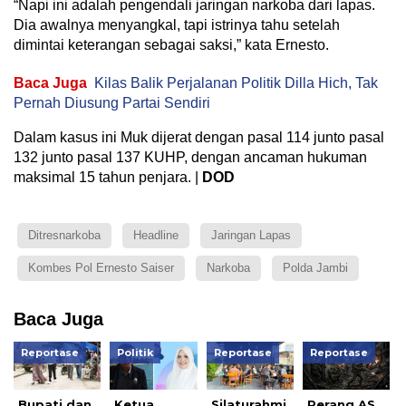
“Napi ini adalah pengendali jaringan narkoba dari lapas.
Dia awalnya menyangkal, tapi istrinya tahu setelah
dimintai keterangan sebagai saksi,” kata Ernesto.
Baca Juga
Kilas Balik Perjalanan Politik Dilla Hich, Tak
Pernah Diusung Partai Sendiri
Dalam kasus ini Muk dijerat dengan pasal 114 junto pasal
132 junto pasal 137 KUHP, dengan ancaman hukuman
maksimal 15 tahun penjara. |
DOD
Ditresnarkoba
Headline
Jaringan Lapas
Kombes Pol Ernesto Saiser
Narkoba
Polda Jambi
Baca Juga
Reportase
Politik
Reportase
Reportase
Bupati dan
Ketua
Silaturahmi
Perang AS