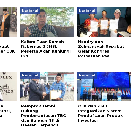
Nasional
Nasional
Kaltim Tuan Rumah
Hendry dan
kuat
Rakernas 3 JMSI,
Zulmansyah Sepakat
er OJK
Peserta Akan Kunjungi
Gelar Kongres
IKN
Persatuan PWI
Nasional
Nasional
ga
Pemprov Jambi
OJK dan KSEI
upsi,
Dukung
Integrasikan Sistem
a,
Pemberantasan TBC
Pendaftaran Produk
dan Bangun RS di
Investasi
Daerah Terpencil