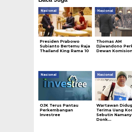
Nasional
Nasional
Presiden Prabowo
Thomas AM
Subianto Bertemu Raja
Djiwandono Per
Thailand King Rama 10
Dewan Komision
Nasional
Nasional
OJK Terus Pantau
Wartawan Didu
Perkembangan
Terima Uang Kor
Investree
Sebutin Namany
Donk…