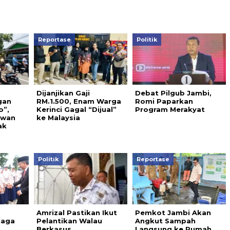
Reportase
Politik
Dijanjikan Gaji
Debat Pilgub Jambi,
gan
RM.1.500, Enam Warga
Romi Paparkan
o”,
Kerinci Gagal “Dijual”
Program Merakyat
awan
ke Malaysia
ak
Politik
Reportase
Amrizal Pastikan Ikut
Pemkot Jambi Akan
jaga
Pelantikan Walau
Angkut Sampah
Berkasus…
Langsung ke Rumah