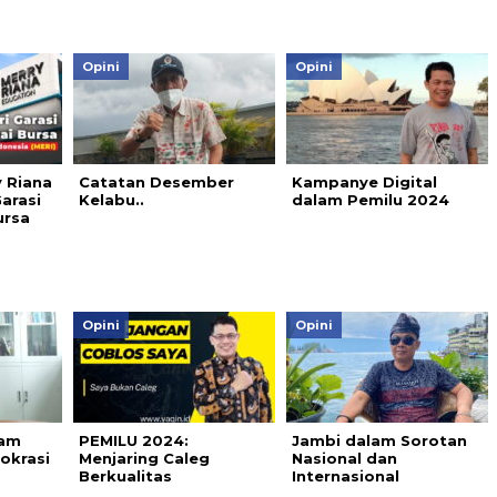
Opini
Opini
y Riana
Catatan Desember
Kampanye Digital
arasi
Kelabu..
dalam Pemilu 2024
ursa
Opini
Opini
lam
PEMILU 2024:
Jambi dalam Sorotan
okrasi
Menjaring Caleg
Nasional dan
Berkualitas
Internasional