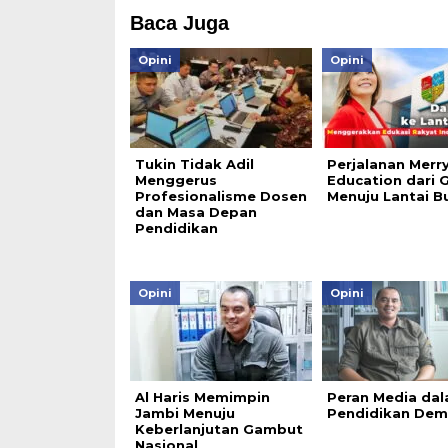
Baca Juga
Opini
Opini
Tukin Tidak Adil
Perjalanan Merr
Menggerus
Education dari G
Profesionalisme Dosen
Menuju Lantai B
dan Masa Depan
Pendidikan
Opini
Opini
Al Haris Memimpin
Peran Media da
Jambi Menuju
Pendidikan Dem
Keberlanjutan Gambut
Nasional