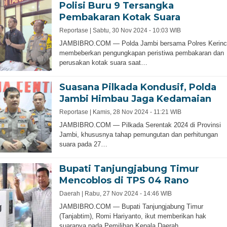
Polisi Buru 9 Tersangka
Pembakaran Kotak Suara
Reportase |
Sabtu, 30 Nov 2024 - 10:03 WIB
JAMBIBRO.COM — Polda Jambi bersama Polres Kerinc
membeberkan pengungkapan peristiwa pembakaran dan
perusakan kotak suara saat…
Suasana Pilkada Kondusif, Polda
Jambi Himbau Jaga Kedamaian
Reportase |
Kamis, 28 Nov 2024 - 11:21 WIB
JAMBIBRO.COM — Pilkada Serentak 2024 di Provinsi
Jambi, khususnya tahap pemungutan dan perhitungan
suara pada 27…
Bupati Tanjungjabung Timur
Mencoblos di TPS 04 Rano
Daerah |
Rabu, 27 Nov 2024 - 14:46 WIB
JAMBIBRO.COM — Bupati Tanjungjabung Timur
(Tanjabtim), Romi Hariyanto, ikut memberikan hak
suaranya pada Pemilihan Kepala Daerah…