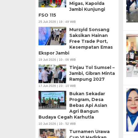
Migas, Kapolda
Jambi Kunjungi
FSO 115
25 Juli 2026 | 19 : 49 WIB
Mursyid Sonsang
Saksikan Hainan
Free Trade Port,
Kesempatan Emas
Ekspor Jambi
19 Juli 2026 | 10 : 06 WIB
Tinjau Tol Sumsel –
Jambi, Gibran Minta
Rampung 2027
17 Juli 2026 | 23 : 10 WIB
Bukan Sekadar
Program, Desa
Bebas Api Asian
Agri Bangun
Budaya Cegah Karhutla
10 Juli 2026 | 10 : 52 WIB
Turnamen Urawa
Cup VI Hadirkan