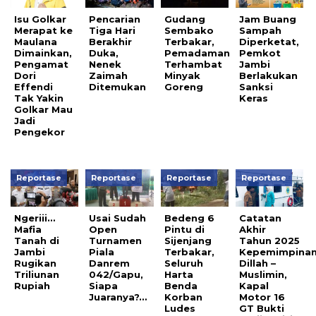
Isu Golkar
Pencarian
Gudang
Jam Buang
Merapat ke
Tiga Hari
Sembako
Sampah
Maulana
Berakhir
Terbakar,
Diperketat,
Dimainkan,
Duka,
Pemadaman
Pemkot
Pengamat
Nenek
Terhambat
Jambi
Dori
Zaimah
Minyak
Berlakukan
Effendi
Ditemukan
Goreng
Sanksi
Tak Yakin
Keras
Golkar Mau
Jadi
Pengekor
Reportase
Reportase
Reportase
Reportase
Ngeriii…
Usai Sudah
Bedeng 6
Catatan
Mafia
Open
Pintu di
Akhir
Tanah di
Turnamen
Sijenjang
Tahun 2025
Jambi
Piala
Terbakar,
Kepemimpina
Rugikan
Danrem
Seluruh
Dillah –
Triliunan
042/Gapu,
Harta
Muslimin,
Rupiah
Siapa
Benda
Kapal
Juaranya?…
Korban
Motor 16
Ludes
GT Bukti