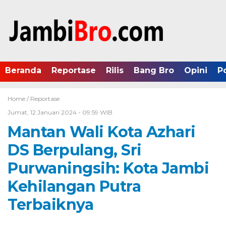
Beranda
Reportase
Rilis
Bang Bro
Opini
P
Home /
Reportase
Jumat, 12 Januari 2024 - 09:59 WIB
Mantan Wali Kota Azhari
DS Berpulang, Sri
Purwaningsih: Kota Jambi
Kehilangan Putra
Terbaiknya