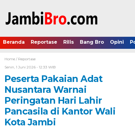
Beranda
Reportase
Rilis
Bang Bro
Opini
P
Home /
Reportase
Senin, 1 Juni 2026 - 12:33 WIB
Peserta Pakaian Adat
Nusantara Warnai
Peringatan Hari Lahir
Pancasila di Kantor Wali
Kota Jambi