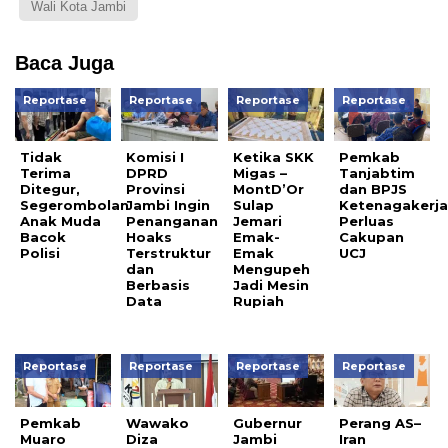
Wali Kota Jambi
Baca Juga
Reportase
Reportase
Reportase
Reportase
Tidak
Komisi I
Ketika SKK
Pemkab
Terima
DPRD
Migas –
Tanjabtim
Ditegur,
Provinsi
MontD’Or
dan BPJS
Segerombolan
Jambi Ingin
Sulap
Ketenagakerj
Anak Muda
Penanganan
Jemari
Perluas
Bacok
Hoaks
Emak-
Cakupan
Polisi
Terstruktur
Emak
UCJ
dan
Mengupeh
Berbasis
Jadi Mesin
Data
Rupiah
Reportase
Reportase
Reportase
Reportase
Pemkab
Wawako
Gubernur
Perang AS–
Muaro
Diza
Jambi
Iran