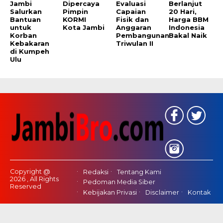
Jambi
Dipercaya
Evaluasi
Berlanjut
Salurkan
Pimpin
Capaian
20 Hari,
Bantuan
KORMI
Fisik dan
Harga BBM
untuk
Kota Jambi
Anggaran
Indonesia
Korban
Pembangunan
Bakal Naik
Kebakaran
Triwulan II
di Kumpeh
Ulu
Copyright @
Redaksi
Tentang Kami
2026 , All Rights
Pedoman Media Siber
Reserved
Kebijakan Privasi
Disclaimer
Kontak