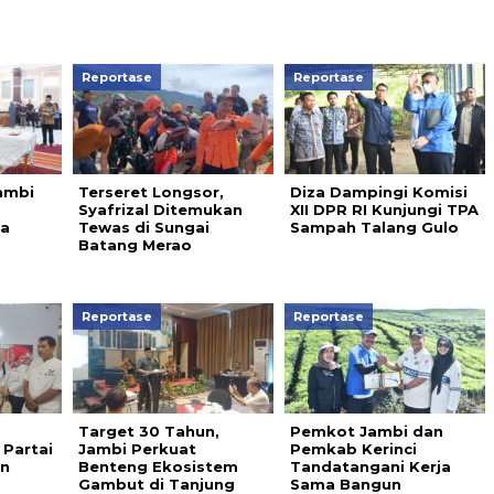
Reportase
Reportase
ambi
Terseret Longsor,
Diza Dampingi Komisi
Syafrizal Ditemukan
XII DPR RI Kunjungi TPA
a
Tewas di Sungai
Sampah Talang Gulo
Batang Merao
Reportase
Reportase
Target 30 Tahun,
Pemkot Jambi dan
 Partai
Jambi Perkuat
Pemkab Kerinci
in
Benteng Ekosistem
Tandatangani Kerja
Gambut di Tanjung
Sama Bangun