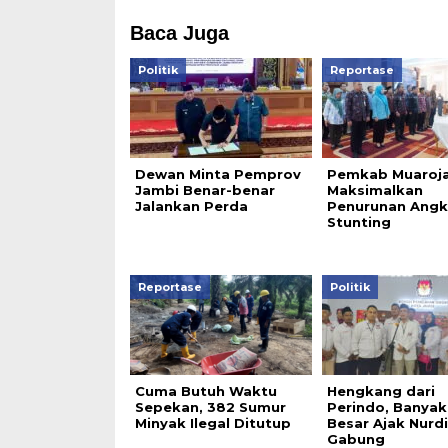
Baca Juga
Politik
Reportase
Dewan Minta Pemprov
Pemkab Muaroj
Jambi Benar-benar
Maksimalkan
Jalankan Perda
Penurunan Angk
Stunting
Reportase
Politik
Cuma Butuh Waktu
Hengkang dari
Sepekan, 382 Sumur
Perindo, Banyak
Minyak Ilegal Ditutup
Besar Ajak Nurd
Gabung