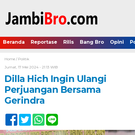
Beranda
Reportase
Rilis
Bang Bro
Opini
P
Home /
Politik
Jumat, 17 Mei 2024 - 21:13 WIB
Dilla Hich Ingin Ulangi
Perjuangan Bersama
Gerindra