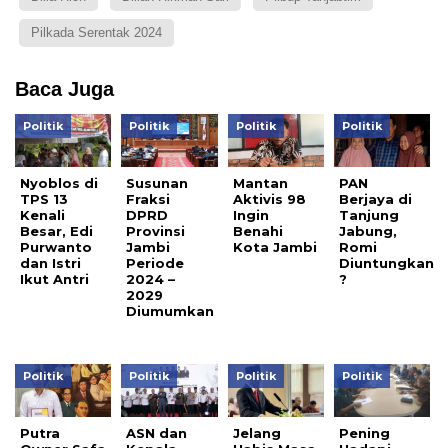
Pilkada Serentak 2024
Baca Juga
Politik
Politik
Politik
Politik
Nyoblos di
Susunan
Mantan
PAN
TPS 13
Fraksi
Aktivis 98
Berjaya di
Kenali
DPRD
Ingin
Tanjung
Besar, Edi
Provinsi
Benahi
Jabung,
Purwanto
Jambi
Kota Jambi
Romi
dan Istri
Periode
Diuntungkan
Ikut Antri
2024 –
?
2029
Diumumkan
Politik
Politik
Politik
Politik
Putra
ASN dan
Jelang
Pening