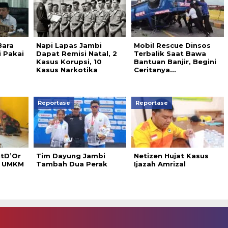
Bara
Napi Lapas Jambi
Mobil Rescue Dinsos
i Pakai
Dapat Remisi Natal, 2
Terbalik Saat Bawa
Kasus Korupsi, 10
Bantuan Banjir, Begini
Kasus Narkotika
Ceritanya…
Reportase
Reportase
tD’Or
Tim Dayung Jambi
Netizen Hujat Kasus
a UMKM
Tambah Dua Perak
Ijazah Amrizal