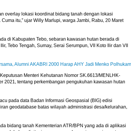
overlay lokasi koordinat bidang tanah dengan lokasi
uma itu,” ujar Willy Marlupi, warga Jambi, Rabu, 20 Maret
ada di Kabupaten Tebo, sebaran kawasan hutan berada di
lir, Tebo Tengah, Sumay, Serai Serumpun, VII Koto Ilir dan VII
rsama, Alumni AKABRI 2000 Harap AHY Jadi Menko Polhuka
eta Keputusan Menteri Kehutanan Nomor SK.6613/MENLHK-
er 2021, tentang perkembangan pengukuhan kawasan hutan
acu pada data Badan Informasi Geospasial (BIG) edisi
an geodatabase batas wilayah administrasi desa/kelurahan,
ada bidang tanah Kementerian ATR/BPN yang ada di aplikasi