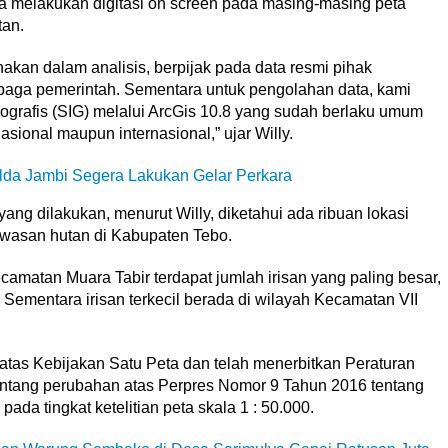
 melakukan digitasi on screen pada masing-masing peta
tan.
nakan dalam analisis, berpijak pada data resmi pihak
mbaga pemerintah. Sementara untuk pengolahan data, kami
grafis (SIG) melalui ArcGis 10.8 yang sudah berlaku umum
sional maupun internasional,” ujar Willy.
lda Jambi Segera Lakukan Gelar Perkara
ng dilakukan, menurut Willy, diketahui ada ribuan lokasi
awasan hutan di Kabupaten Tebo.
amatan Muara Tabir terdapat jumlah irisan yang paling besar,
i. Sementara irisan terkecil berada di wilayah Kecamatan VII
atas Kebijakan Satu Peta dan telah menerbitkan Peraturan
entang perubahan atas Perpres Nomor 9 Tahun 2016 tentang
ada tingkat ketelitian peta skala 1 : 50.000.