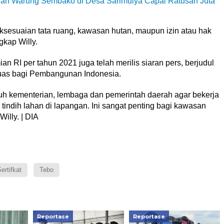
dan Warung Sembako di Desa Sarimulya Capai Ratusan Juta
ksesuaian tata ruang, kawasan hutan, maupun izin atau hak
gkap Willy.
 RI per tahun 2021 juga telah merilis siaran pers, berjudul
uas bagi Pembangunan Indonesia.
uruh kementerian, lembaga dan pemerintah daerah agar bekerja
indih lahan di lapangan. Ini sangat penting bagi kawasan
illy. | DIA
ertifkat
Tebo
Reportase
Reportase