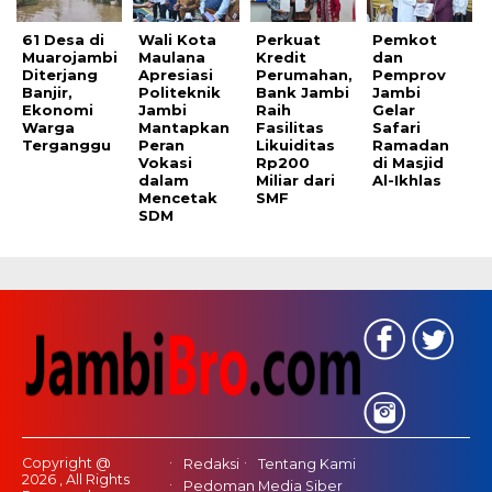
61 Desa di
Wali Kota
Perkuat
Pemkot
Muarojambi
Maulana
Kredit
dan
Diterjang
Apresiasi
Perumahan,
Pemprov
Banjir,
Politeknik
Bank Jambi
Jambi
Ekonomi
Jambi
Raih
Gelar
Warga
Mantapkan
Fasilitas
Safari
Terganggu
Peran
Likuiditas
Ramadan
Vokasi
Rp200
di Masjid
dalam
Miliar dari
Al-Ikhlas
Mencetak
SMF
SDM
Copyright @
Redaksi
Tentang Kami
2026 , All Rights
Pedoman Media Siber