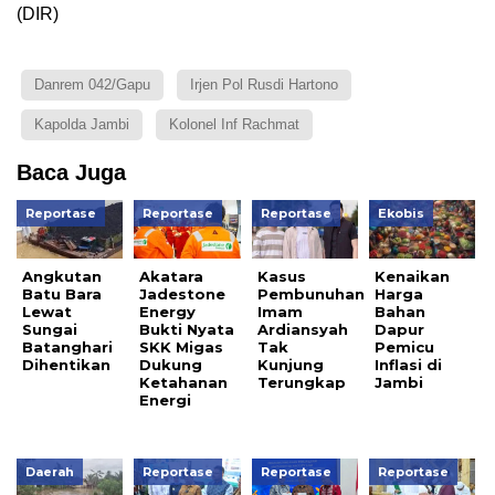
(DIR)
Danrem 042/Gapu
Irjen Pol Rusdi Hartono
Kapolda Jambi
Kolonel Inf Rachmat
Baca Juga
Reportase
Reportase
Reportase
Ekobis
Angkutan
Akatara
Kasus
Kenaikan
Batu Bara
Jadestone
Pembunuhan
Harga
Lewat
Energy
Imam
Bahan
Sungai
Bukti Nyata
Ardiansyah
Dapur
Batanghari
SKK Migas
Tak
Pemicu
Dihentikan
Dukung
Kunjung
Inflasi di
Ketahanan
Terungkap
Jambi
Energi
Daerah
Reportase
Reportase
Reportase