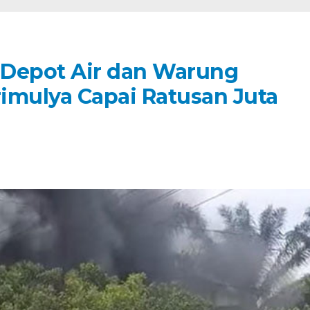
 Depot Air dan Warung
imulya Capai Ratusan Juta