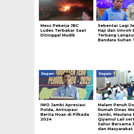
Mess Pekerja JBC
Sebentar Lagi 
Ludes Terbakar Saat
Haji dan Umroh 
Ditinggal Mudik
Terbang Langsu
Bandara Sultan 
Ragam
Ragam
IWO Jambi Apresiasi
Malam Penuh Do
Polda, Antisipasi
Rumah Dinas Wa
Berita Hoax di Pilkada
Jambi, Maulana 
2024
Qiyamul Lail ser
Sahur Bersama J
dan Masyarakat