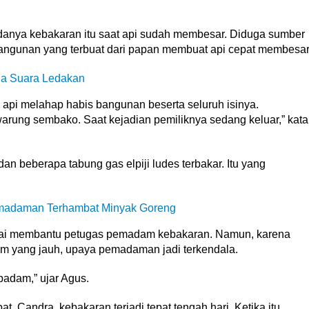
danya kebakaran itu saat api sudah membesar. Diduga sumber
sik bangunan yang terbuat dari papan membuat api cepat membesar
da Suara Ledakan
 api melahap habis bangunan beserta seluruh isinya.
warung sembako. Saat kejadian pemiliknya sedang keluar,” kata
dan beberapa tabung gas elpiji ludes terbakar. Itu yang
madaman Terhambat Minyak Goreng
ai membantu petugas pemadam kebakaran. Namun, karena
am yang jauh, upaya pemadaman jadi terkendala.
padam,” ujar Agus.
, Candra, kebakaran terjadi tepat tengah hari. Ketika itu