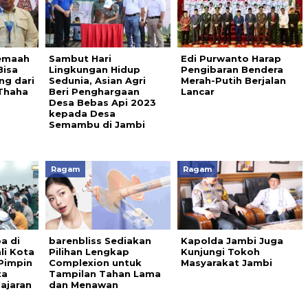
Jemaah
Sambut Hari
Edi Purwanto Harap
Bisa
Lingkungan Hidup
Pengibaran Bendera
ng dari
Sedunia, Asian Agri
Merah-Putih Berjalan
Thaha
Beri Penghargaan
Lancar
Desa Bebas Api 2023
kepada Desa
Semambu di Jambi
Ragam
Ragam
a di
barenbliss Sediakan
Kapolda Jambi Juga
li Kota
Pilihan Lengkap
Kunjungi Tokoh
Pimpin
Complexion untuk
Masyarakat Jambi
ta
Tampilan Tahan Lama
ajaran
dan Menawan