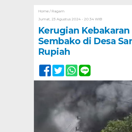
Home /
Ragam
Jumat, 23 Agustus 2024 - 20:34 WIB
Kerugian Kebakaran
Sembako di Desa Sar
Rupiah