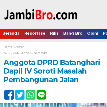
Beranda
Reportase
Rilis
Bang Bro
Opini
P
Home /
Daerah
Senin, 4 Maret 2024 - 16:55 WIB
Anggota DPRD Batanghari
Dapil IV Soroti Masalah
Pembangunan Jalan