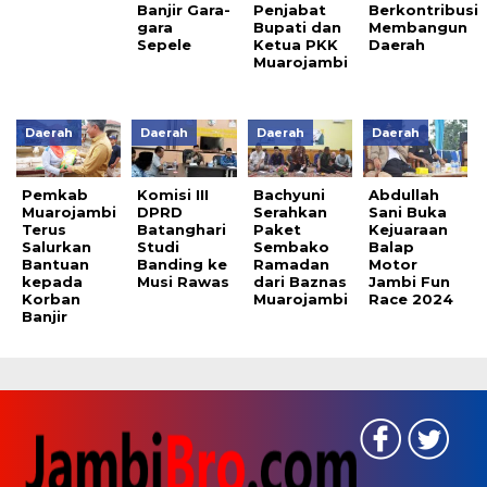
Banjir Gara-
Penjabat
Berkontribusi
gara
Bupati dan
Membangun
Sepele
Ketua PKK
Daerah
Muarojambi
Daerah
Daerah
Daerah
Daerah
Pemkab
Komisi III
Bachyuni
Abdullah
Muarojambi
DPRD
Serahkan
Sani Buka
Terus
Batanghari
Paket
Kejuaraan
Salurkan
Studi
Sembako
Balap
Bantuan
Banding ke
Ramadan
Motor
kepada
Musi Rawas
dari Baznas
Jambi Fun
Korban
Muarojambi
Race 2024
Banjir