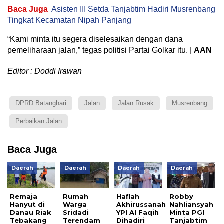
Baca Juga
Asisten III Setda Tanjabtim Hadiri Musrenbang
Tingkat Kecamatan Nipah Panjang
“Kami minta itu segera diselesaikan dengan dana
pemeliharaan jalan,” tegas politisi Partai Golkar itu. |
AAN
Editor : Doddi Irawan
DPRD Batanghari
Jalan
Jalan Rusak
Musrenbang
Perbaikan Jalan
Baca Juga
Daerah
Daerah
Daerah
Daerah
Remaja
Rumah
Haflah
Robby
Hanyut di
Warga
Akhirussanah
Nahliansyah
Danau Riak
Sridadi
YPI Al Faqih
Minta PGI
Tebakang
Terendam
Dihadiri
Tanjabtim