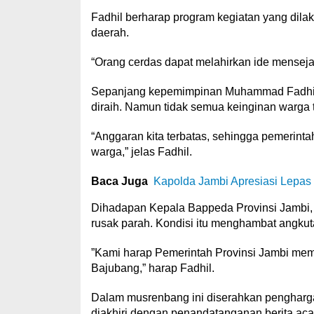
Fadhil berharap program kegiatan yang dil
daerah.
“Orang cerdas dapat melahirkan ide menseja
Sepanjang kepemimpinan Muhammad Fadhil Ari
diraih. Namun tidak semua keinginan warga t
“Anggaran kita terbatas, sehingga pemerin
warga,” jelas Fadhil.
Baca Juga
Kapolda Jambi Apresiasi Lepas B
Dihadapan Kepala Bappeda Provinsi Jambi, 
rusak parah. Kondisi itu menghambat angkut
”Kami harap Pemerintah Provinsi Jambi memp
Bajubang,” harap Fadhil.
Dalam musrenbang ini diserahkan pengharga
diakhiri dengan penandatanganan berita ac