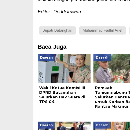
Editor : Doddi Irawan
Bupati Batanghari
Muhammad Fadhil Arief
Baca Juga
Daerah
Daerah
Wakil Ketua Komisi III
Pemkab
DPRD Batanghari
Tanjungjabung 
Salurkan Hak Suara di
Salurkan Bantu
TPS 04
untuk Korban Ban
Rantau Makmur
Daerah
Daerah