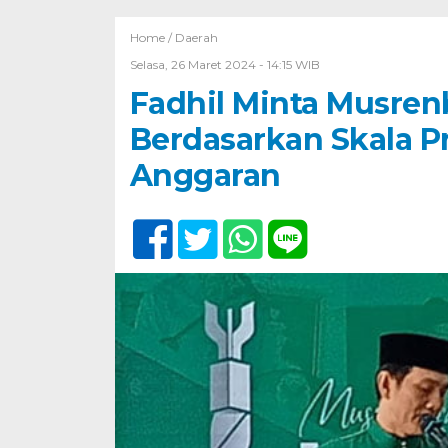
Home /
Daerah
Selasa, 26 Maret 2024 - 14:15 WIB
Fadhil Minta Musre
Berdasarkan Skala 
Anggaran