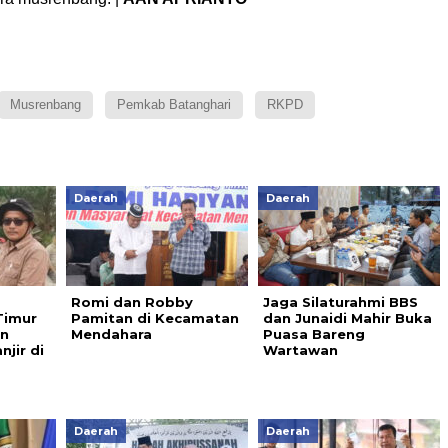
Musrenbang
Pemkab Batanghari
RKPD
Daerah
Daerah
Romi dan Robby
Jaga Silaturahmi BBS
Timur
Pamitan di Kecamatan
dan Junaidi Mahir Buka
an
Mendahara
Puasa Bareng
jir di
Wartawan
Daerah
Daerah