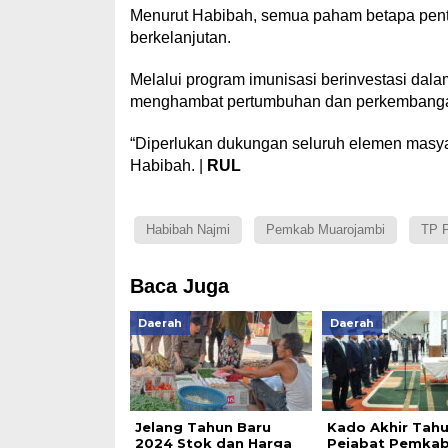
Menurut Habibah, semua paham betapa pen
berkelanjutan.
Melalui program imunisasi berinvestasi dal
menghambat pertumbuhan dan perkembanga
“Diperlukan dukungan seluruh elemen masyar
Habibah. |
RUL
Habibah Najmi
Pemkab Muarojambi
TP 
Baca Juga
Daerah
Daerah
Jelang Tahun Baru
Kado Akhir Tahu
2024 Stok dan Harga
Pejabat Pemka