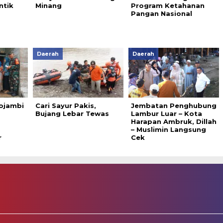
ntik
Minang
Program Ketahanan
Pangan Nasional
Daerah
Daerah
ojambi
Cari Sayur Pakis,
Jembatan Penghubung
Bujang Lebar Tewas
Lambur Luar – Kota
Harapan Ambruk, Dillah
– Muslimin Langsung
r
Cek