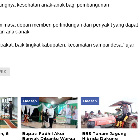
tingnya kesehatan anak-anak bagi pembangunan
am masa depan memberi perlindungan dari penyakit yang dapat
n anak-anak.
akat, baik tingkat kabupaten, kecamatan sampai desa,” ujar
PKK
Daerah
Daerah
n, 6
Bupati Fadhil Akui
BBS Tanam Jagung
b
Banyak Dibantu Warga
Hibrida Dukung