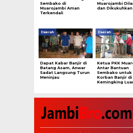
Sembako di
Muarojambi Dila
Muarojambi Aman
dan Dikukuhkan
Terkendali
Daerah
Daerah
Dapat Kabar Banjir di
Ketua PKK Muar
Batang Asam, Anwar
Antar Bantuan
Sadat Langsung Turun
Sembako untuk
Meninjau
Korban Banjir di
Kemingking Lua