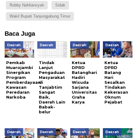
Robby Nahliansyah
Sidak
Wakil Bupati Tanjungjabung Timur
Baca Juga
Daerah
Daerah
Daerah
Daerah
Pemkab
Tindak
Ketua
Ketua
Muarojambi
Lanjut
DPRD
DPRD
Sinergikan
Pengaduan
Batanghari
Batang
Program
Masyarakat
Hadiri
Hari
Pemberdayaan
di
Wisuda
Sesalkan
Kawasan
Tanjabtim
Sarjana
Tindakan
Peredaran
Sangat
Universitas
Kekerasan
Narkoba
Baik,
Graha
Oknum
Daerah Lain
Karya
Pejabat
Babak-
belur
Daerah
Daerah
Daerah
Daerah