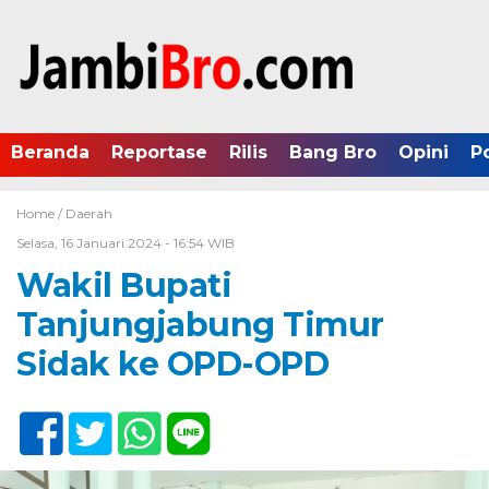
Beranda
Reportase
Rilis
Bang Bro
Opini
P
Home /
Daerah
Selasa, 16 Januari 2024 - 16:54 WIB
Wakil Bupati
Tanjungjabung Timur
Sidak ke OPD-OPD