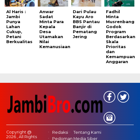
Al Haris :
Anwar
Dari Pulau
Fadhil
Jambi
Sadat
Kayu Aro
Minta
Punya
Minta Para
BBS Pantau
Musrenbang
Lahan
Kepala
Banjir di
Godok
Cukup,
Desa
Pematang
Program
Petani
Utamakan
Jering
Berdasarkan
Berkualitas
Nilai
Skala
Kemanusiaan
Prioritas
dan
Kemampuan
Anggaran
Copyright @
Redaksi
Tentang Kami
2026 , All Rights
Pedoman Media Siber