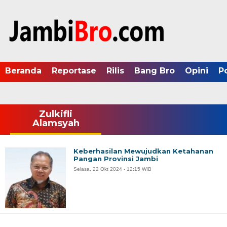
Beranda
Reportase
Rilis
Bang Bro
Opini
P
Zulkifli
Alamsyah
Keberhasilan Mewujudkan Ketahanan
Pangan Provinsi Jambi
Selasa, 22 Okt 2024 - 12:15 WIB