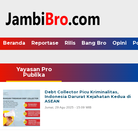
Beranda
Reportase
Rilis
Bang Bro
Opini
P
Yayasan Pro
Publika
Debt Collector Picu Kriminalitas,
Indonesia Darurat Kejahatan Kedua di
ASEAN
Jumat, 29 Agu 2025 - 15:09 WIB