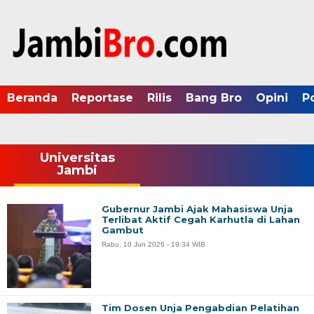
Beranda
Reportase
Rilis
Bang Bro
Opini
P
Universitas
Jambi
Gubernur Jambi Ajak Mahasiswa Unja
Terlibat Aktif Cegah Karhutla di Lahan
Gambut
Rabu, 10 Jun 2026 - 19:34 WIB
Tim Dosen Unja Pengabdian Pelatihan