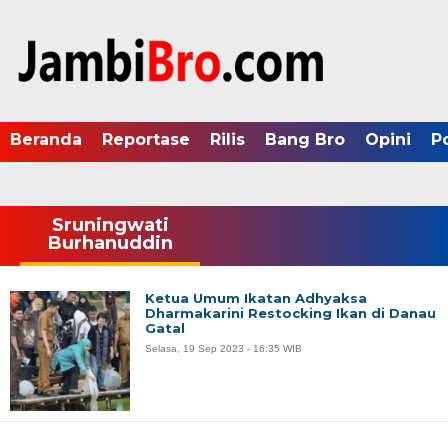
Beranda
Reportase
Rilis
Bang Bro
Opini
P
Sruningwati
Burhanuddin
Ketua Umum Ikatan Adhyaksa
Dharmakarini Restocking Ikan di Danau
Gatal
Selasa, 19 Sep 2023 - 16:35 WIB