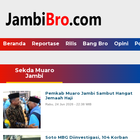
Beranda
Reportase
Rilis
Bang Bro
Opini
P
Sekda Muaro
Jambi
Pemkab Muaro Jambi Sambut Hangat
Jemaah Haji
Rabu, 24 Jun 2026 - 22:38 WIB
Soto MBG Diinvestigasi, 104 Korban