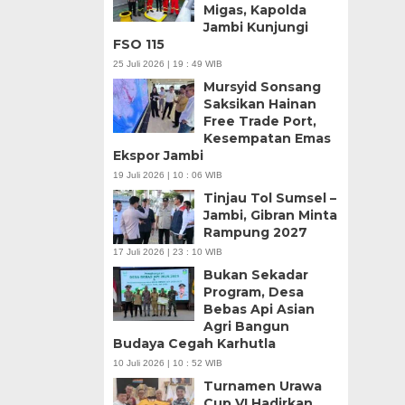
Migas, Kapolda
Jambi Kunjungi
FSO 115
25 Juli 2026 | 19 : 49 WIB
Mursyid Sonsang
Saksikan Hainan
Free Trade Port,
Kesempatan Emas
Ekspor Jambi
19 Juli 2026 | 10 : 06 WIB
Tinjau Tol Sumsel –
Jambi, Gibran Minta
Rampung 2027
17 Juli 2026 | 23 : 10 WIB
Bukan Sekadar
Program, Desa
Bebas Api Asian
Agri Bangun
Budaya Cegah Karhutla
10 Juli 2026 | 10 : 52 WIB
Turnamen Urawa
Cup VI Hadirkan