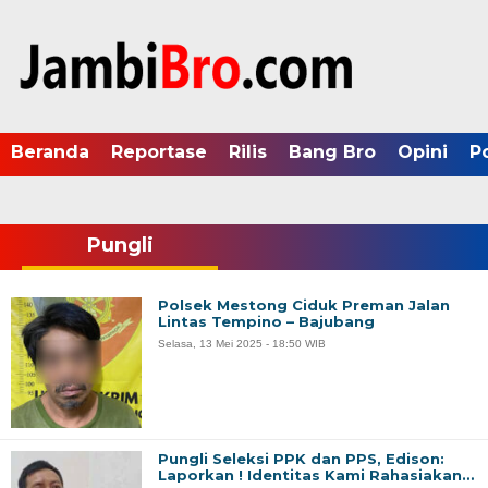
Beranda
Reportase
Rilis
Bang Bro
Opini
P
Pungli
Polsek Mestong Ciduk Preman Jalan
Lintas Tempino – Bajubang
Selasa, 13 Mei 2025 - 18:50 WIB
Pungli Seleksi PPK dan PPS, Edison:
Laporkan ! Identitas Kami Rahasiakan…