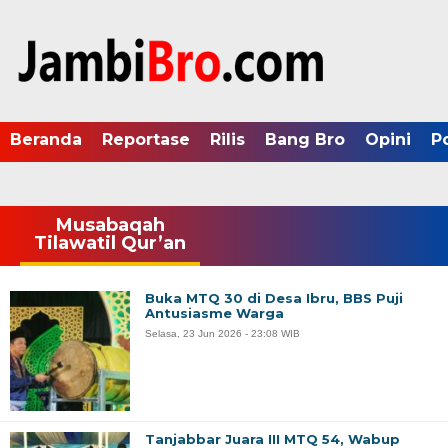
Beranda
Reportase
Rilis
Bang Bro
Opini
P
Musabaqah
Tilawatil Qur’an
Buka MTQ 30 di Desa Ibru, BBS Puji
Antusiasme Warga
Selasa, 23 Jun 2026 - 23:08 WIB
Tanjabbar Juara III MTQ 54, Wabup