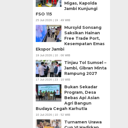
Migas, Kapolda
Jambi Kunjungi
FSO 115
25 Juli 2026 | 19 : 49 WIB
Mursyid Sonsang
Saksikan Hainan
Free Trade Port,
Kesempatan Emas
Ekspor Jambi
19 Juli 2026 | 10 : 06 WIB
Tinjau Tol Sumsel –
Jambi, Gibran Minta
Rampung 2027
17 Juli 2026 | 23 : 10 WIB
Bukan Sekadar
Program, Desa
Bebas Api Asian
Agri Bangun
Budaya Cegah Karhutla
10 Juli 2026 | 10 : 52 WIB
Turnamen Urawa
Cup VI Hadirkan