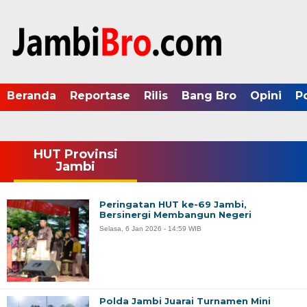
Beranda
Reportase
Rilis
Bang Bro
Opini
P
HUT Provinsi
Jambi
Peringatan HUT ke-69 Jambi,
Bersinergi Membangun Negeri
Selasa, 6 Jan 2026 - 14:59 WIB
Polda Jambi Juarai Turnamen Mini