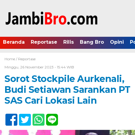
Beranda
Reportase
Rilis
Bang Bro
Opini
P
Home /
Reportase
Minggu, 26 November 2023 - 15:44 WIB
Sorot Stockpile Aurkenali,
Budi Setiawan Sarankan PT
SAS Cari Lokasi Lain