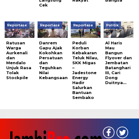
Langsung
Rakyat
Bangsa
Cek
Reportase
Reportase
Reportase
Politik
Ratusan
Danrem
Peduli
Al Haris
Warga
Gapu Ajak
Korban
Mau
Aurkenali
Kokohkan
Kebakaran
Bangun
dan
Persatuan
Teluk Nilau,
Flyover dan
Mendalo
dan
SKK Migas
Jembatan
Unjuk Rasa
Teguhkan
–
Batanghari
Tolak
Nilai
Jadestone
III, Cari
Stockpile
Kebangsaan
Energy
Dong
Hadir
Duitnya…
Salurkan
Bantuan
Sembako