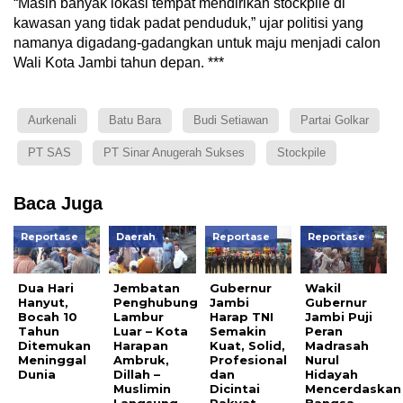
“Masih banyak lokasi tempat mendirikan stockpile di
kawasan yang tidak padat penduduk,” ujar politisi yang
namanya digadang-gadangkan untuk maju menjadi calon
Wali Kota Jambi tahun depan. ***
Aurkenali
Batu Bara
Budi Setiawan
Partai Golkar
PT SAS
PT Sinar Anugerah Sukses
Stockpile
Baca Juga
Reportase
Daerah
Reportase
Reportase
Dua Hari
Jembatan
Gubernur
Wakil
Hanyut,
Penghubung
Jambi
Gubernur
Bocah 10
Lambur
Harap TNI
Jambi Puji
Tahun
Luar – Kota
Semakin
Peran
Ditemukan
Harapan
Kuat, Solid,
Madrasah
Meninggal
Ambruk,
Profesional
Nurul
Dunia
Dillah –
dan
Hidayah
Muslimin
Dicintai
Mencerdaskan