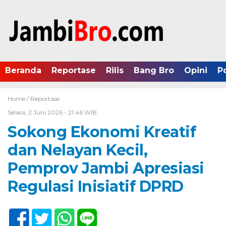
Beranda
Reportase
Rilis
Bang Bro
Opini
P
Home /
Reportase
Selasa, 2 Juni 2026 - 21:46 WIB
Sokong Ekonomi Kreatif
dan Nelayan Kecil,
Pemprov Jambi Apresiasi
Regulasi Inisiatif DPRD