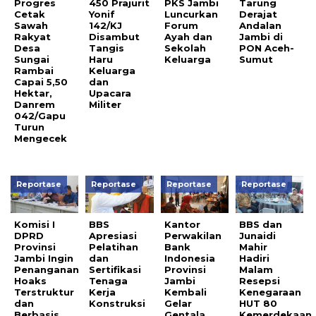
Progres
450 Prajurit
PKS Jambi
Tarung
Cetak
Yonif
Luncurkan
Derajat
Sawah
142/KJ
Forum
Andalan
Rakyat
Disambut
Ayah dan
Jambi di
Desa
Tangis
Sekolah
PON Aceh-
Sungai
Haru
Keluarga
Sumut
Rambai
Keluarga
Capai 5,50
dan
Hektar,
Upacara
Danrem
Militer
042/Gapu
Turun
Mengecek
Reportase
Reportase
Reportase
Reportase
Komisi I
BBS
Kantor
BBS dan
DPRD
Apresiasi
Perwakilan
Junaidi
Provinsi
Pelatihan
Bank
Mahir
Jambi Ingin
dan
Indonesia
Hadiri
Penanganan
Sertifikasi
Provinsi
Malam
Hoaks
Tenaga
Jambi
Resepsi
Terstruktur
Kerja
Kembali
Kenegaraan
dan
Konstruksi
Gelar
HUT 80
Berbasis
Gentala
Kemerdekaan