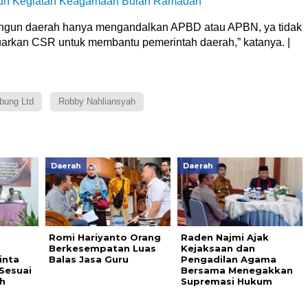
uh Kegiatan Keagamaan Bulan Ramadan
angun daerah hanya mengandalkan APBD atau APBN, ya tidak
uarkan CSR untuk membantu pemerintah daerah,” katanya. |
abung Ltd
Robby Nahliansyah
Daerah
Daerah
Romi Hariyanto Orang
Raden Najmi Ajak
Berkesempatan Luas
Kejaksaan dan
inta
Balas Jasa Guru
Pengadilan Agama
Sesuai
Bersama Menegakkan
h
Supremasi Hukum