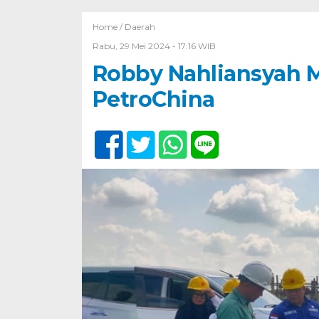
Home /
Daerah
Rabu, 29 Mei 2024 - 17:16 WIB
Robby Nahliansyah M
PetroChina