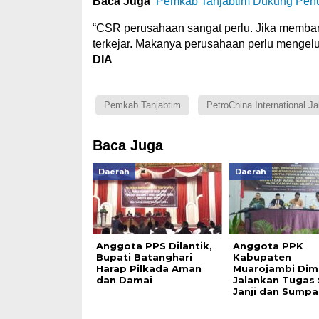
Baca Juga
Pemkab Tanjabtim Dukung Pen
“CSR perusahaan sangat perlu. Jika memb
terkejar. Makanya perusahaan perlu mengel
DIA
Pemkab Tanjabtim
PetroChina International J
Baca Juga
Daerah
Daerah
Anggota PPS Dilantik,
Anggota PPK
Bupati Batanghari
Kabupaten
Harap Pilkada Aman
Muarojambi Dim
dan Damai
Jalankan Tugas 
Janji dan Sumpa